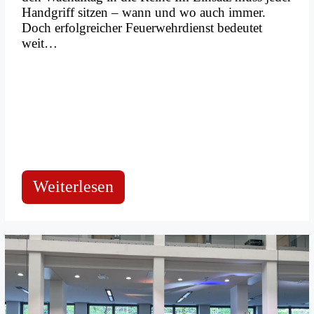
Handgriff sitzen – wann und wo auch immer.
Doch erfolgreicher Feuerwehrdienst bedeutet
weit…
:
Weiterlesen
Mehr
als
nur
Einsätze