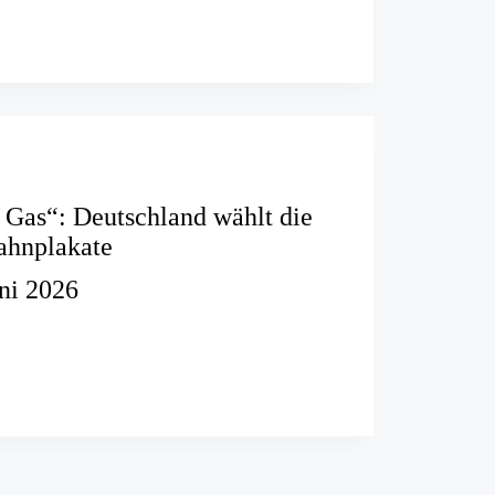
ation
Gas“: Deutschland wählt die
ahnplakate
uni 2026
nd
lakate