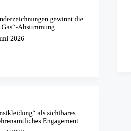
nderzeichnungen gewinnt die
m Gas“-Abstimmung
Juni 2026
chnungen
ung
nstkleidung“ als sichtbares
 ehrenamtliches Engagement