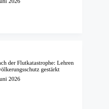
Juni 2026
dung“
s
iches
nt
ach der Flutkatastrophe: Lehren
ölkerungsschutz gestärkt
Juni 2026
rophe: