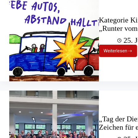
Kategorie Ki
„Runter vo
25. 
Weiterlesen
Kategorie
Kinderzei
gewinnt
die
„Runter
vom
Gas“-
Abstimm
„Tag der Die
Zeichen für