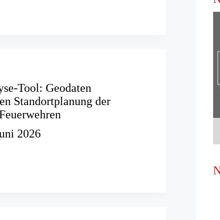
yse-Tool: Geodaten
ren Standortplanung der
 Feuerwehren
Juni 2026
nalyse-
N
ieren
lanung
n
ren