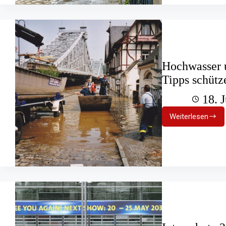
Lehren
gezogen,
Bevölkeru
gestärkt
Hochwasser u
Tipps schütz
18. 
Weiterlesen
Hochwass
und
Starkrege
Mit
diesen
7
Tipps
schützen
Sie
Ihr
Haus