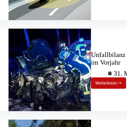
70
Jahre
„Lebensre
aus
Stahl“
Unfallbilanz
im Vorjahr
31. 
Weiterlesen
Unfallbila
2025:
44
Verkehrst
mehr
als
im
Vorjahr