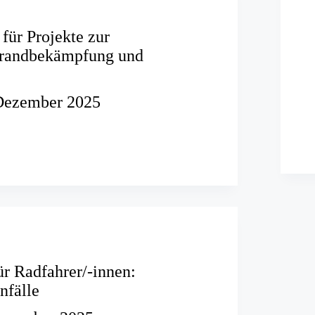
für Projekte zur
brandbekämpfung und
Dezember 2025
der
onsbrandbekämpfung
n
r Radfahrer/-innen:
nfälle