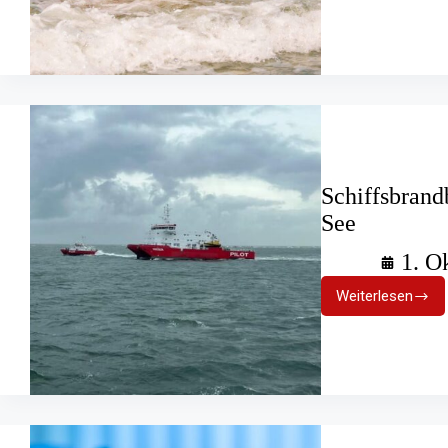
Weniger
Todesfäll
in
Gewässer
als
im
Vorjahr
Schiffsbran
See
1. O
Weiterlesen
Schiffsbr
Übung
auf
hoher
See