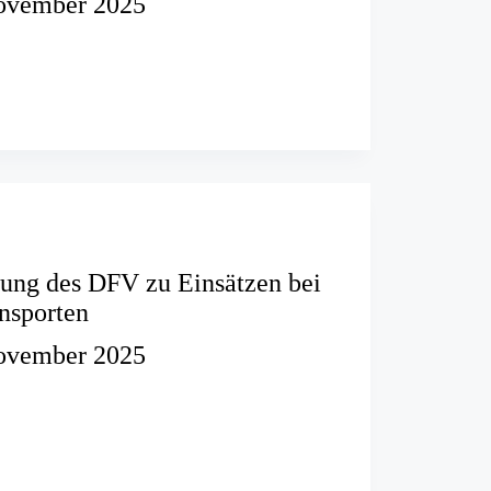
ovember 2025
g
/-
ung des DFV zu Einsätzen bei
nsporten
ovember 2025
ehlung