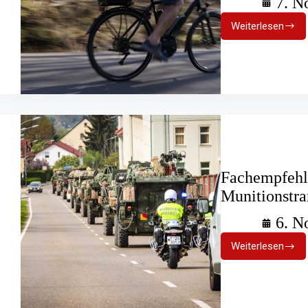
7. N
Weiterlesen
Bedrohun
für
Radfahrer
innen:
„Dooring“-
Unfälle
Fachempfehl
Munitionstra
6. N
Weiterlesen
Fachempf
des
DFV
zu
Einsätzen