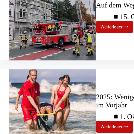
Auf dem Weg 
15. 
Weiterlesen
Auf
dem
Weg
zur
Deutsche
Brandstati
2025: Wenige
im Vorjahr
1. O
Weiterlesen
2025: