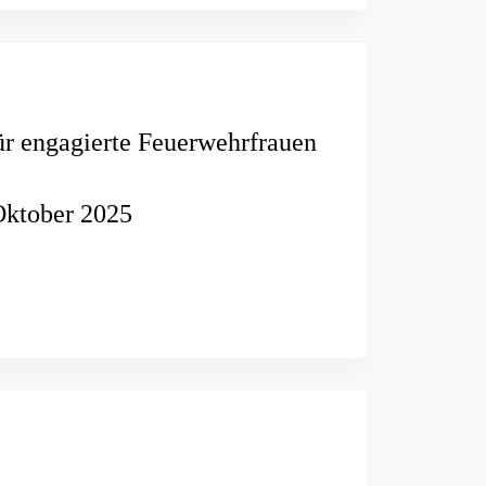
transporten
r engagierte Feuerwehrfrauen
Oktober 2025
m
e
rfrauen