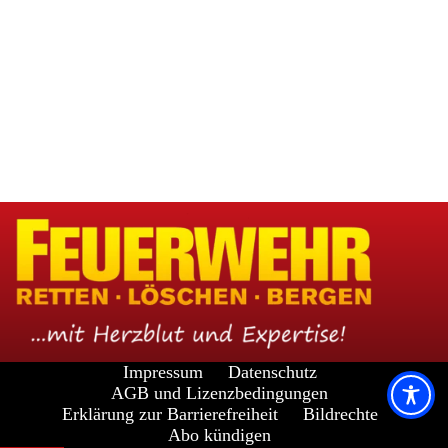
e
n
T
a
b
)
Impressum
Datenschutz
AGB und Lizenzbedingungen
Erklärung zur Barrierefreiheit
Bildrechte
Abo kündigen