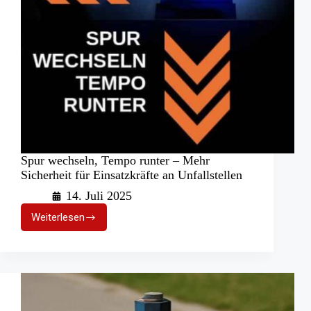
Spur wechseln, Tempo runter – Mehr
Sicherheit für Einsatzkräfte an Unfallstellen
14. Juli 2025
Weiterlesen
Spur
wechseln,
Tempo
runter
–
Mehr
Sicherheit
für