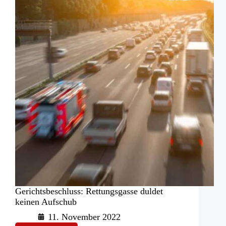
an
Silvester
eine
Gefahr
Gerichtsbeschluss: Rettungsgasse duldet
keinen Aufschub
11. November 2022