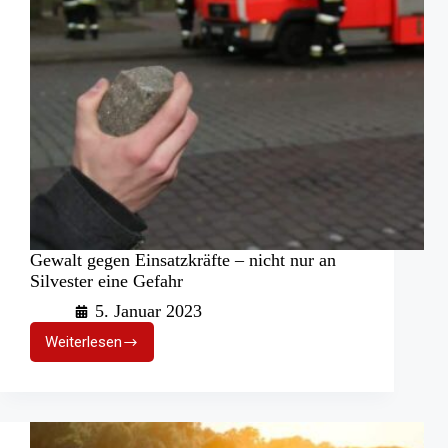
Gewalt gegen Einsatzkräfte – nicht nur an
Silvester eine Gefahr
5. Januar 2023
Weiterlesen
Gewalt
gegen
Einsatzkräfte
–
nicht
nur