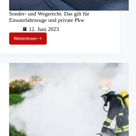
Sonder- und Wegerecht: Das gilt für
Einsatzfahrzeuge und private Pkw
12. Juni 2023
Weiterlesen
Sonder-
und
Wegerecht:
Das
gilt
für
Einsatzfahrzeuge
und
private
Pkw