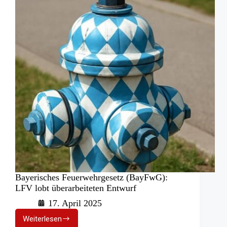
Einsatzkräfte
an
Unfallstellen
Bayerisches Feuerwehrgesetz (BayFwG):
LFV lobt überarbeiteten Entwurf
17. April 2025
Weiterlesen
Bayerisches