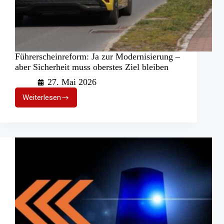
Führerscheinreform: Ja zur Modernisierung –
aber Sicherheit muss oberstes Ziel bleiben
27. Mai 2026
Weiterlesen
Führerscheinreform:
Ja
zur
Modernisierung
–
aber
Sicherheit
muss
oberstes
Ziel
bleiben