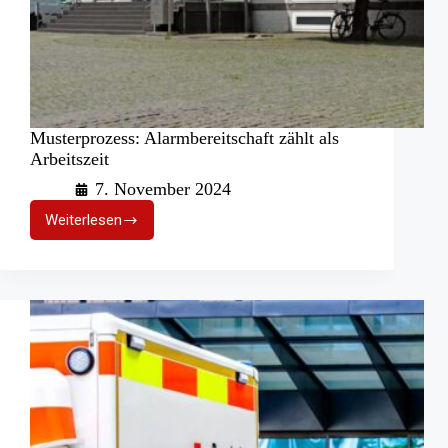
Musterprozess: Alarmbereitschaft zählt als
Arbeitszeit
7. November 2024
Weiterlesen
Musterprozess:
Alarmbereitschaft
zählt
als
Arbeitszeit