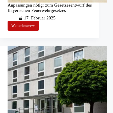
Anpassungen nötig: zum Gesetzesentwurf des
Bayerischen Feuerwehrgesetzes
17. Februar 2025
Weiterlesen
Anpassungen
nötig:
zum
Gesetzesentwurf
des
Bayerischen
Feuerwehrgesetzes