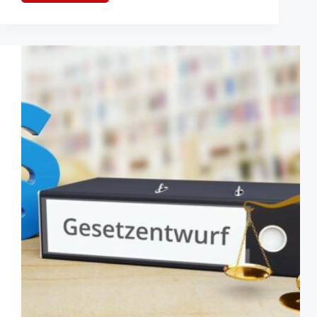
Feuerwehrgesetz
(BayFwG):
LFV
lobt
überarbeiteten
Entwurf