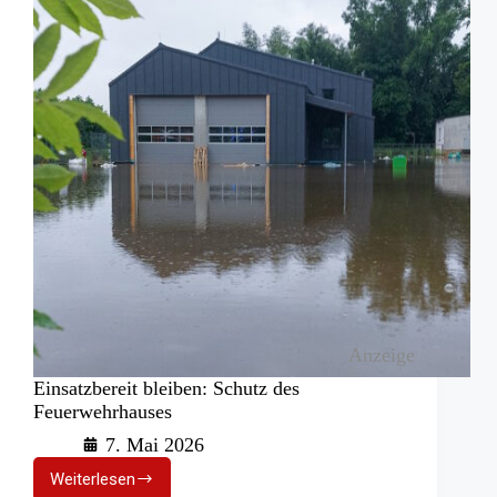
Anzeige
Einsatzbereit bleiben: Schutz des
Feuerwehrhauses
7. Mai 2026
Weiterlesen
Einsatzbereit