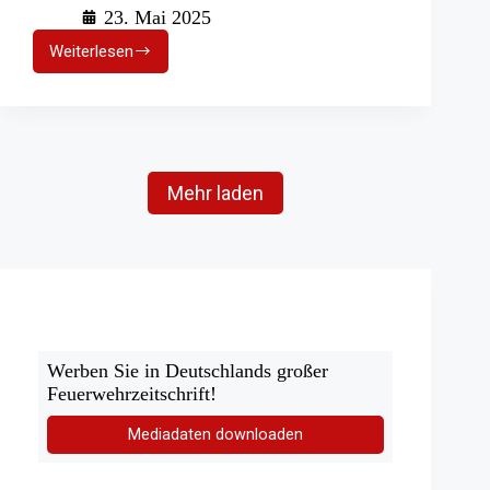
23. Mai 2025
Weiterlesen
HLF
10
mit
Sonderausstattung
für
die
Landesfeuerwehrschule
Mehr laden
Malchow
Werben Sie in Deutschlands großer
Feuerwehrzeitschrift!
Mediadaten downloaden