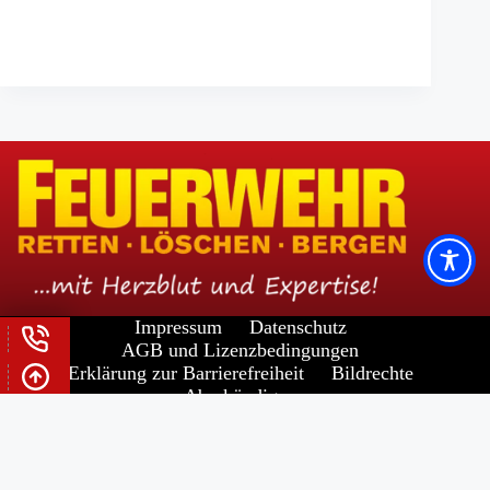
Impressum
Datenschutz
AGB und Lizenzbedingungen
Erklärung zur Barrierefreiheit
Bildrechte
Abo kündigen
Widerrufsrecht für Verbraucher
Copyright © 2026 -
FORUM VERLAG HERKERT
GMBH
a
FORUM MEDIA GROUP
COMPANY