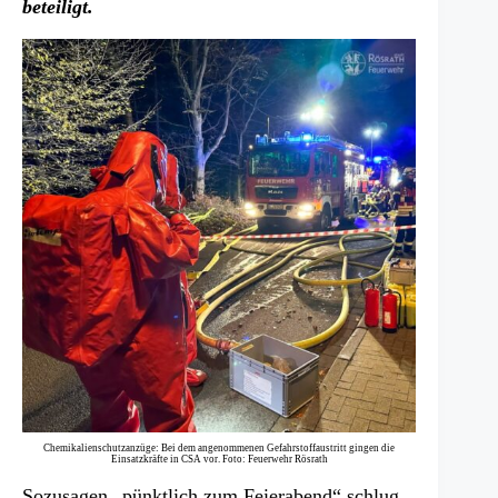
beteiligt.
Chemikalienschutzanzüge: Bei dem angenommenen Gefahrstoffaustritt gingen die
Einsatzkräfte in CSA vor. Foto: Feuerwehr Rösrath
Sozusagen „pünktlich zum Feierabend“ schlug