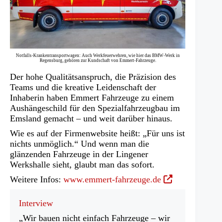
Notfalls-Krankentransportwagen: Auch Werkfeuerwehren, wie hier das BMW-Werk in
Regensburg, gehören zur Kundschaft von Emmert-Fahrzeuge.
Der hohe Qualitätsanspruch, die Präzision des
Teams und die kreative Leidenschaft der
Inhaberin haben Emmert Fahrzeuge zu einem
Aushängeschild für den Spezialfahrzeugbau im
Emsland gemacht – und weit darüber hinaus.
Wie es auf der Firmenwebsite heißt: „Für uns ist
nichts unmöglich.“ Und wenn man die
glänzenden Fahrzeuge in der Lingener
Werkshalle sieht, glaubt man das sofort.
(Öffnet
Weitere Infos:
www.emmert-fahrzeuge.de
in
einem
Interview
neuen
„Wir bauen nicht einfach Fahrzeuge – wir
Tab)