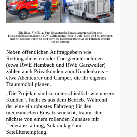
Bild links: Vielfältig: Zum Programm der Einsatzfahrzeuge zählen auch
Einsatzleitfahrzeuge, hier ein ELW 1. Bild rechts: Noch in weiß: Nach der Fertigstellung,
hier ein Rettungswagen für die Feuerwehr Paderborn geht es an die Folierung und die
Endausstattung.
Neben öffentlichen Auftraggebern wie
Rettungsdiensten oder Energieunternehmen
(etwa RWE Hambach und RWE Garzweiler)
zählen auch Privatkunden zum Kundenkreis –
etwa Abenteurer und Camper, die ihr eigenes
Traummobil planen.
„Die Projekte sind so unterschiedlich wie unsere
Kunden“, heißt es aus dem Betrieb. Während
der eine ein robustes Fahrzeug für den
medizinischen Einsatz wünscht, träumt der
nächste von einem rollenden Zuhause mit
Lederausstattung, Solaranlage und
Satellitenempfang.