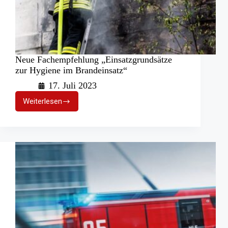
Neue Fachempfehlung „Einsatzgrundsätze
zur Hygiene im Brandeinsatz“
17. Juli 2023
Weiterlesen
Neue
Fachempfehlung
„Einsatzgrundsätze
zur
Hygiene
im
Brandeinsatz“