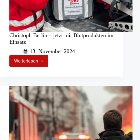
Christoph Berlin – jetzt mit Blutprodukten im
Einsatz
13. November 2024
Weiterlesen
Christoph
Berlin
–
jetzt
mit
Blutprodukten
im
Einsatz