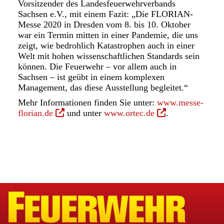
Vorsitzender des Landesfeuerwehrverbands
Sachsen e.V., mit einem Fazit: „Die FLORIAN-
Messe 2020 in Dresden vom 8. bis 10. Oktober
war ein Termin mitten in einer Pandemie, die uns
zeigt, wie bedrohlich Katastrophen auch in einer
Welt mit hohen wissenschaftlichen Standards sein
können. Die Feuerwehr – vor allem auch in
Sachsen – ist geübt in einem komplexen
Management, das diese Ausstellung begleitet.“
Mehr Informationen finden Sie unter:
www.messe-
(
(
florian.de
und unter
www.ortec.de
.
Ö
Ö
f
f
f
f
n
n
e
e
t
t
i
i
n
n
e
e
i
i