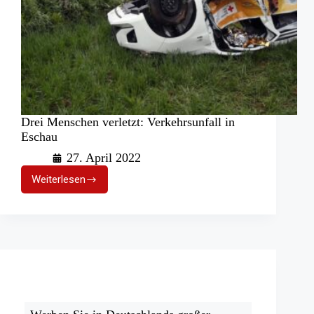
Drei Menschen verletzt: Verkehrsunfall in
Eschau
27. April 2022
Weiterlesen
Drei
Menschen
verletzt:
Verkehrsunfall
in
Eschau