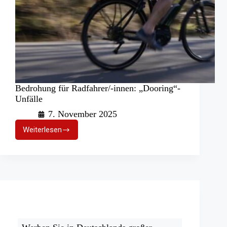
Bedrohung für Radfahrer/-innen: „Dooring“-
Unfälle
7. November 2025
Weiterlesen
Bedrohung
für
Radfahrer/-
innen:
„Dooring“-
Unfälle