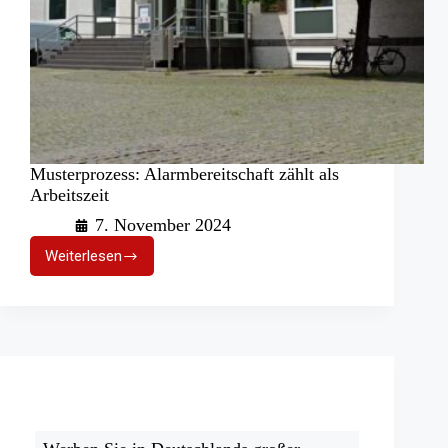
Musterprozess: Alarmbereitschaft zählt als
Arbeitszeit
7. November 2024
Weiterlesen
Musterprozess:
Alarmbereitschaft
zählt
als
Arbeitszeit