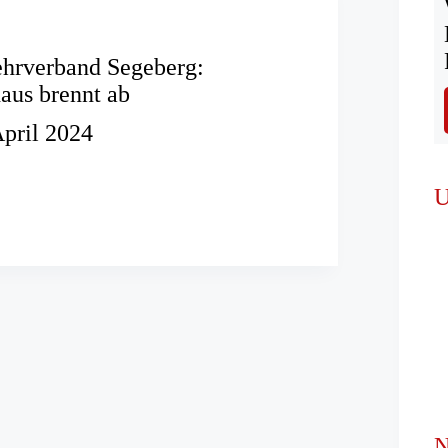
ehrverband Segeberg:
aus brennt ab
April 2024
rwehrverband
U
enhaus
N