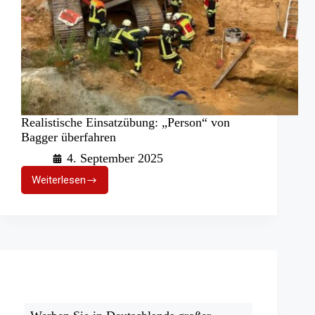
Realistische Einsatzübung: „Person“ von
Bagger überfahren
4. September 2025
Weiterlesen
Realistische
Einsatzübung:
„Person“
von
Bagger
überfahren