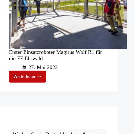
Erster Einsatzroboter Magirus Wolf R1 für
die FF Ehrwald
27. Mai 2022
Weiterlesen
Erster
Einsatzroboter
Magirus
Wolf
R1
für
die
FF
Ehrwald