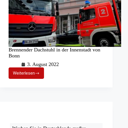
Brennender Dachstuhl in der Innenstadt von
Bonn
3. August 2022
Weiterlesen
Brennender
Dachstuhl
in
der
Innenstadt
von
Bonn