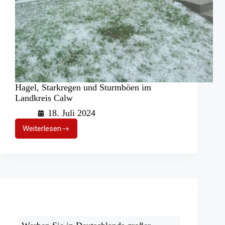
Hagel, Starkregen und Sturmböen im
Landkreis Calw
18. Juli 2024
Weiterlesen
Hagel,
Starkregen
und
Sturmböen
im
Landkreis
Calw