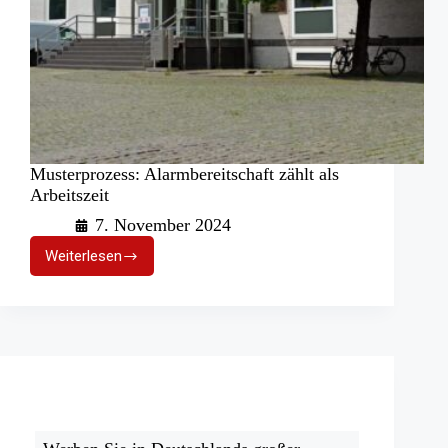
Musterprozess: Alarmbereitschaft zählt als
Arbeitszeit
7. November 2024
Weiterlesen
Musterprozess:
Alarmbereitschaft
zählt
als
Arbeitszeit