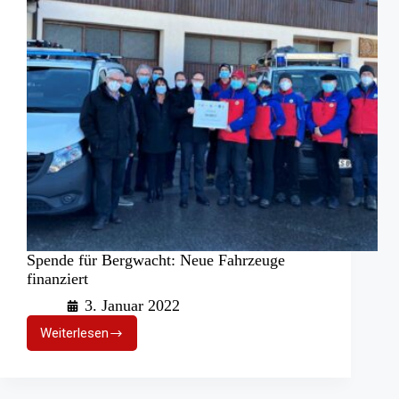
Spende für Bergwacht: Neue Fahrzeuge
finanziert
3. Januar 2022
Weiterlesen
Spende
für
Bergwacht:
Neue