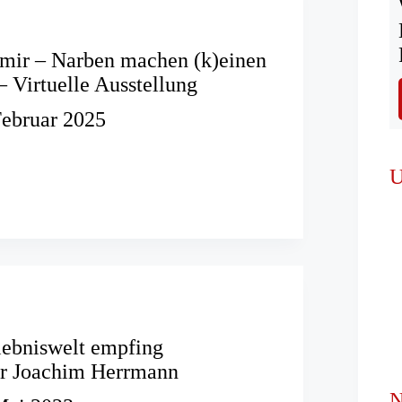
 mir – Narben machen (k)einen
– Virtuelle Ausstellung
Februar 2025
U
ed
ng
lebniswelt empfing
er Joachim Herrmann
N