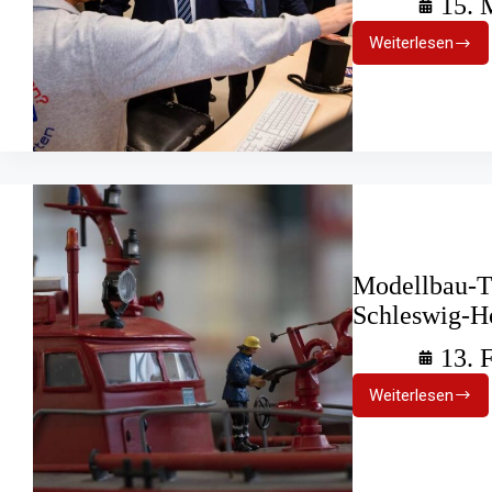
15. 
Weiterlesen
Feuerwehr
empfing
Innenmini
Joachim
Herrmann
Modellbau-
Schleswig-Ho
13. 
Weiterlesen
Modellbau
Träume
im
Feuerwe
Schleswig