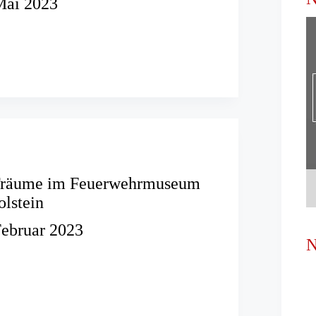
Mai 2023
erlebniswelt
ster
Träume im Feuerwehrmuseum
lstein
Februar 2023
N
-
hrmuseum
-