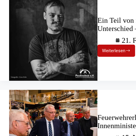
Ein Teil von
Unterschied 
21. 
Weiterlesen
Ein
Teil
von
mir
–
Narben
machen
(k)einen
Unterschi
–
Virtuelle
Ausstellu
Feuerwehrer
Innenminist