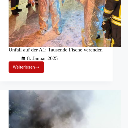
Unfall auf der A1: Tausende Fische verenden
8. Januar 2025
Weiterlesen
Unfall
auf
der
A1:
Tausende
Fische
verenden