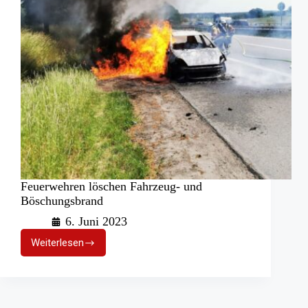
Feuerwehren löschen Fahrzeug- und
Böschungsbrand
6. Juni 2023
Weiterlesen
Feuerwehren
löschen
Fahrzeug-
und
Böschungsbrand