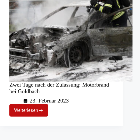
Zwei Tage nach der Zulassung: Motorbrand
bei Goldbach
23. Februar 2023
Weiterlesen
Zwei
Tage
nach
der
Zulassung: