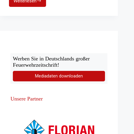
Weiterlesen
Hamburg:
Tote
nach
Unfall
mit
Baugerüst
Werben Sie in Deutschlands großer
Feuerwehrzeitschrift!
Mediadaten downloaden
Unsere Partner