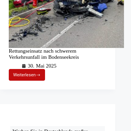
Rettungseinsatz nach schwerem
Verkehrsunfall im Bodenseekreis
30. Mai 2025
Weiterlesen
Rettungseinsatz
nach
schwerem
Verkehrsunfall
im
Bodenseekreis