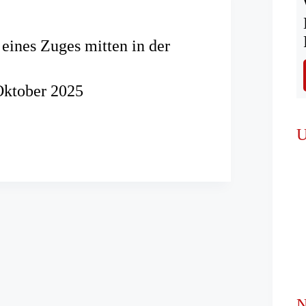
eines Zuges mitten in der
Oktober 2025
ng
U
N