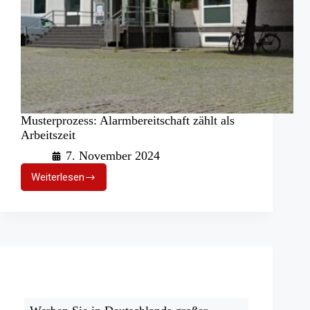
Musterprozess: Alarmbereitschaft zählt als
Arbeitszeit
7. November 2024
Weiterlesen
Musterprozess:
Alarmbereitschaft
zählt
als
Arbeitszeit