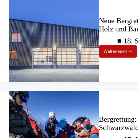
Neue Bergret
Holz und Bau
18. 
Weiterlesen
Neue
Bergrett
in
Hinterzart
Holz
und
Bautraditi
Bergrettung:
Schwarzwal