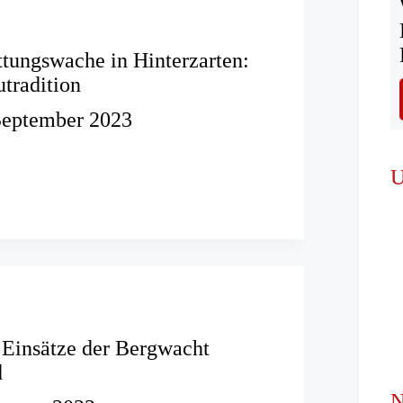
tungswache in Hinterzarten:
tradition
September 2023
ungswache
U
en:
on
 Einsätze der Bergwacht
d
N