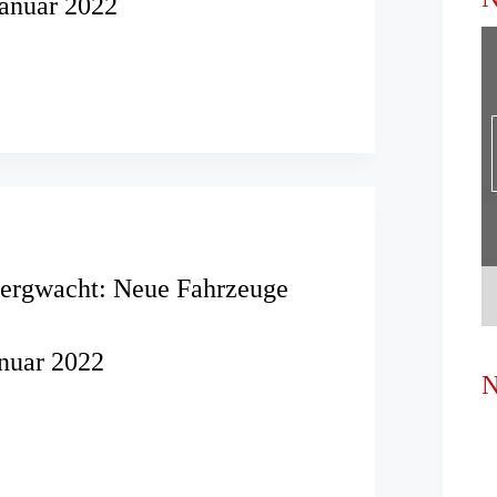
Januar 2022
g:
t
ald
Bergwacht: Neue Fahrzeuge
anuar 2022
N
:
e