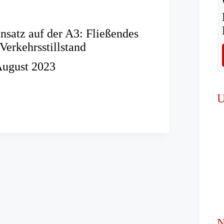
nsatz auf der A3: Fließendes
Verkehrsstillstand
August 2023
seinsatz
U
s
illstand
N