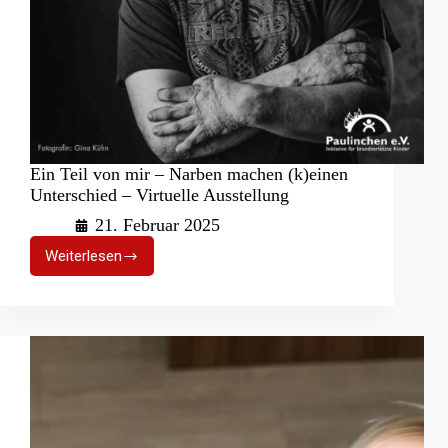
Ein Teil von mir – Narben machen (k)einen
Unterschied – Virtuelle Ausstellung
21. Februar 2025
Weiterlesen
Ein
Teil
von
mir
–
Narben
machen
(k)einen
Unterschied
–
Virtuelle