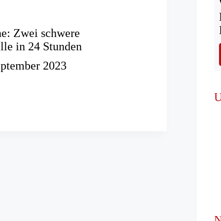
he: Zwei schwere
lle in 24 Stunden
eptember 2023
eihe:
U
nfälle
N