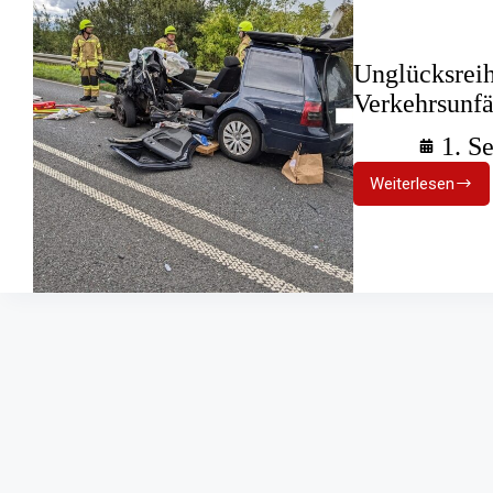
Unglücksrei
Verkehrsunfä
1. S
Weiterlesen
Unglücksr
Zwei
schwere
Verkehrsu
in
24
Stunden