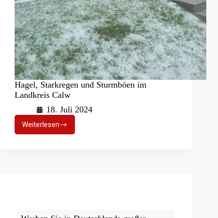
Hagel, Starkregen und Sturmböen im
Landkreis Calw
18. Juli 2024
Weiterlesen
Hagel,
Starkregen
und
Sturmböen
im
Landkreis
Calw