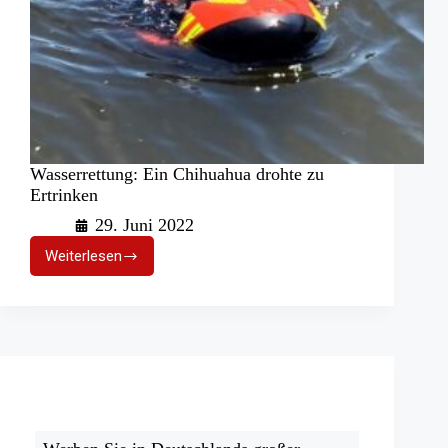
Wasserrettung: Ein Chihuahua drohte zu
Ertrinken
29. Juni 2022
Weiterlesen
Wasserrettung:
Ein
Chihuahua
drohte
zu
Ertrinken