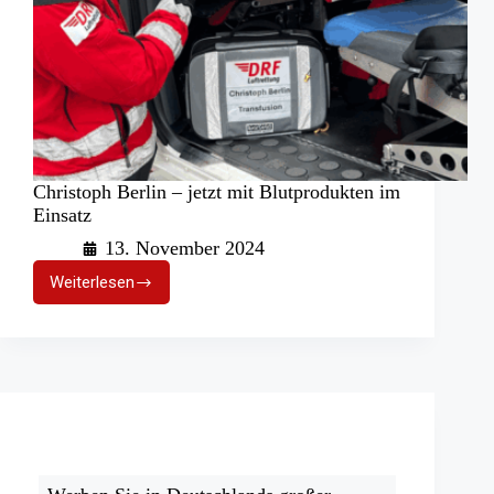
Christoph Berlin – jetzt mit Blutprodukten im
Einsatz
13. November 2024
Weiterlesen
Christoph
Berlin
–
jetzt
mit
Blutprodukten
im
Einsatz