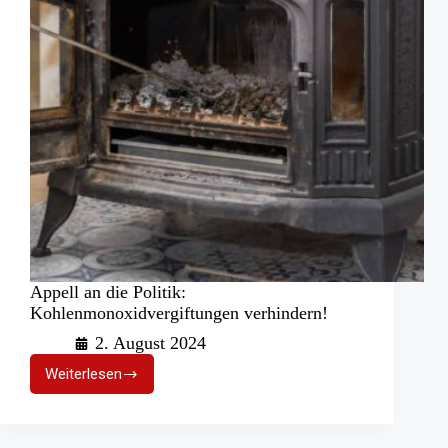
Appell an die Politik:
Kohlenmonoxidvergiftungen verhindern!
2. August 2024
Weiterlesen
Appell
an
die
Politik: