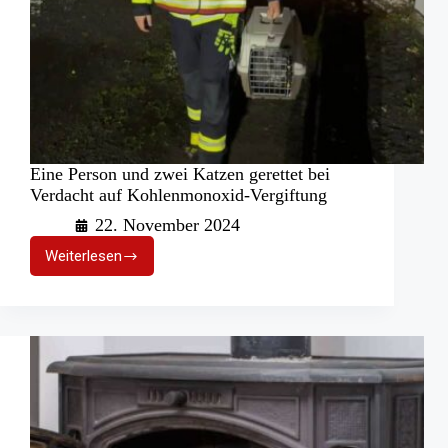
Eine Person und zwei Katzen gerettet bei
Verdacht auf Kohlenmonoxid-Vergiftung
22. November 2024
Weiterlesen
Eine
Person
und
zwei
Katzen
gerettet
bei
Verdacht
auf
Kohlenmonoxid-
Vergiftung