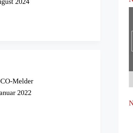
ugust 2024
oxidvergiftungen
!
r CO-Melder
Januar 2022
N
ter