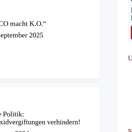
CO macht K.O.“
September 2025
e
U
 Politik:
idvergiftungen verhindern!
N