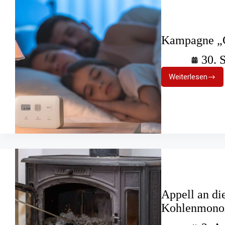
Kampagne „
30. 
Weiterlesen
Kampagn
„CO
macht
K.O.“
Appell an die
Kohlenmonox