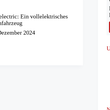
lectric: Ein vollelektrisches
hfahrzeug
Dezember 2024
U
isches
öschfahrzeug
N