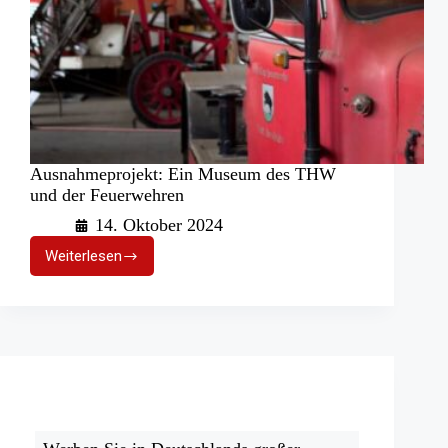
Ausnahmeprojekt: Ein Museum des THW
und der Feuerwehren
14. Oktober 2024
Weiterlesen
Ausnahmeprojekt:
Ein
Museum
des
THW
und
der
Feuerwehren