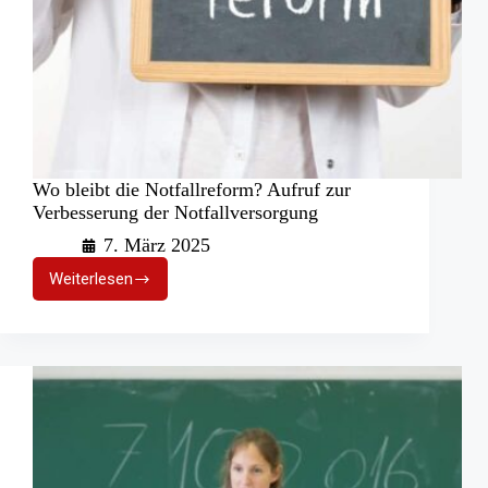
Wo bleibt die Notfallreform? Aufruf zur
Verbesserung der Notfallversorgung
7. März 2025
Weiterlesen
Wo
bleibt
die
Notfallreform?
Aufruf
zur
Verbesserung
der
Notfallversorgung