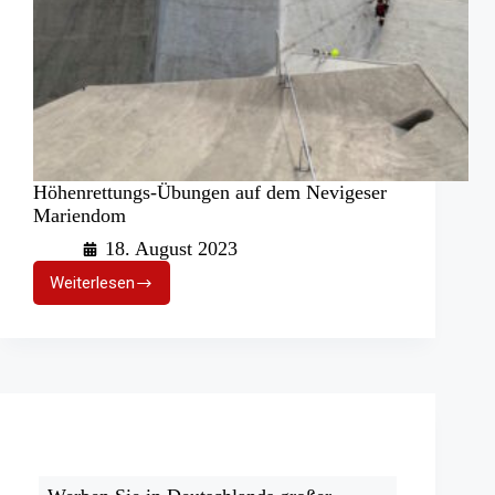
Höhenrettungs-Übungen auf dem Nevigeser
Mariendom
18. August 2023
Weiterlesen
Höhenrettungs-
Übungen
auf
dem
Nevigeser
Mariendom