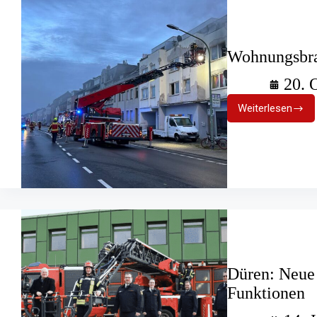
Wohnungsbra
20. 
Weiterlesen
Wohnungs
Unerwarte
Patienten
Düren: Neue 
Funktionen