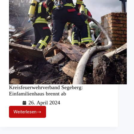
Kreisfeuerwehrverband Segeberg:
Einfamilienhaus brennt ab
26. April 2024
Weiterlesen
Kreisfeuerwehrverband
Segeberg:
Einfamilienhaus
brennt