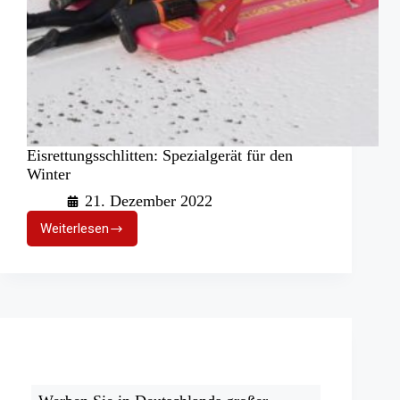
Eisrettungsschlitten: Spezialgerät für den
Winter
21. Dezember 2022
Weiterlesen
Eisrettungsschlitten:
Spezialgerät
für
den
Winter