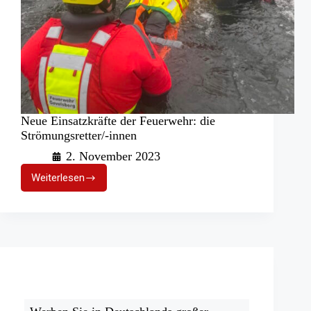
Neue Einsatzkräfte der Feuerwehr: die
Strömungsretter/-innen
2. November 2023
Weiterlesen
Neue
Einsatzkräfte
der
Feuerwehr:
die
Strömungsretter/-
innen