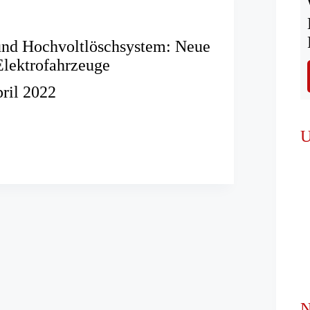
und Hochvoltlöschsystem: Neue
Elektrofahrzeuge
pril 2022
ze
U
öschsystem:
hrzeuge
N