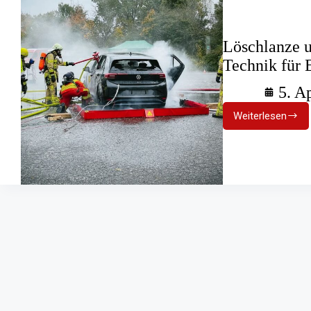
Löschlanze 
Technik für 
5. A
Weiterlesen
Löschlan
und
Hochvoltl
Neue
Technik
für
Elektrofa