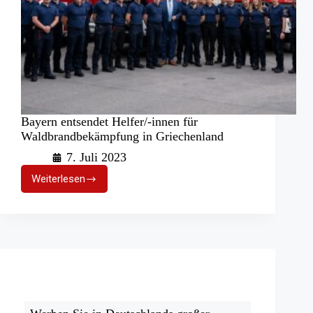
Bayern entsendet Helfer/-innen für
Waldbrandbekämpfung in Griechenland
7. Juli 2023
Weiterlesen
Bayern
entsendet
Helfer/-
innen
für
Waldbrandbekämpfung
in
Griechenland