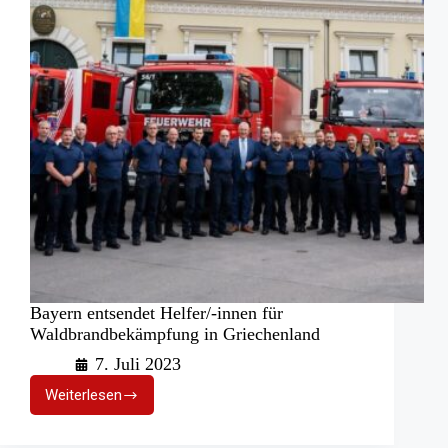
Brüssel
Bayern entsendet Helfer/-innen für
Waldbrandbekämpfung in Griechenland
7. Juli 2023
Weiterlesen
Bayern
entsendet
Helfer/-