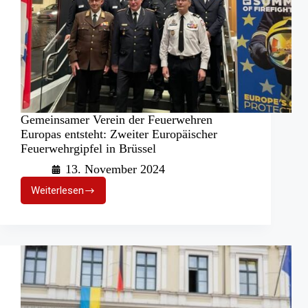
Gemeinsamer Verein der Feuerwehren
Europas entsteht: Zweiter Europäischer
Feuerwehrgipfel in Brüssel
13. November 2024
Weiterlesen
Gemeinsamer
Verein
der
Feuerwehren
Europas
entsteht:
Zweiter
Europäischer
Feuerwehrgipfel
in