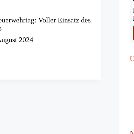
euerwehrtag: Voller Einsatz des
s
August 2024
erfeuerwehrtag:
U
hses
N