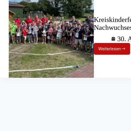
Kreiskinderf
Nachwuchse
30. 
Weiterlesen
Kreiskind
Voller
Einsatz
des
Nachwuc