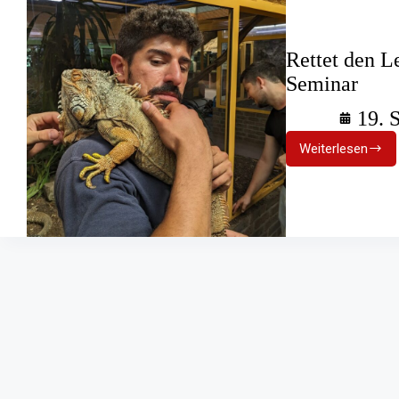
Rettet den L
Seminar
19. 
Weiterlesen
Rettet
den
Leguan:
Exotische
Tiere
im
Seminar