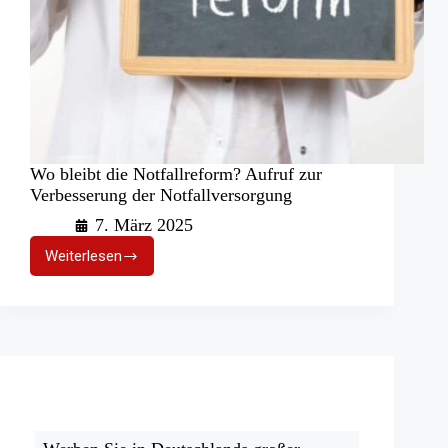
Wo bleibt die Notfallreform? Aufruf zur
Verbesserung der Notfallversorgung
7. März 2025
Weiterlesen
Wo
bleibt
die
Notfallreform?
Aufruf
zur
Verbesserung
der
Notfallversorgung